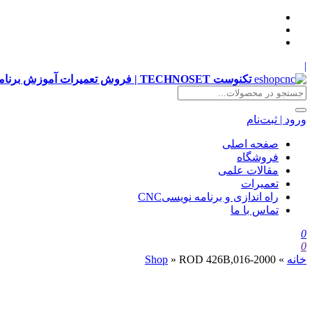
|
تکنوست TECHNOSET | فروش تعمیرات آموزش برنامه نویسی cnc زیمنس فانوک هایدن siemens ,fanuc, heidenhain ,hust, gsk
ورود | ثبت‌نام
صفحه اصلی
فروشگاه
مقالات علمی
تعمیرات
راه اندازی و برنامه نویسیCNC
تماس با ما
0
0
خانه
»
ROD 426B,016-2000
»
Shop