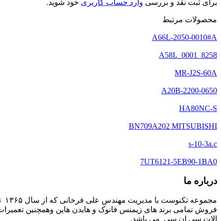
برای ثبت نقد و بررسی
وارد حساب کاربری
خود شوید.
محصولات مرتبط
A66L-2050-0010#A
A58L_0001_8258
MR-J2S-60A
A20B-2200-0650
HA80NC-S
BN709A202 MITSUBISHI
s-10-3a.c
7UT6121-5EB90-1BA0
درباره ما
مج
فروش تمامی برند های زیمنس فانوک و هایدن هاین وهمچنین تعمیرات 
الات سی ان سی می باشد.