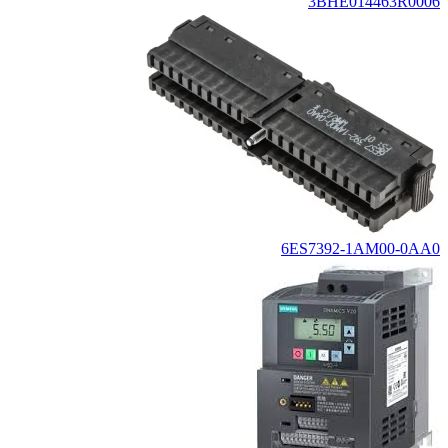
3BHE014463R0006
6ES7392-1AM00-0AA0