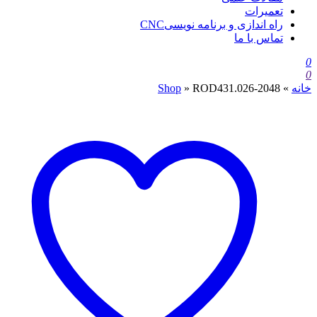
تعمیرات
راه اندازی و برنامه نویسیCNC
تماس با ما
0
0
خانه
»
ROD431.026-2048
»
Shop