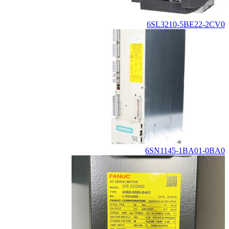
6SL3210-5BE22-2CV0
6SN1145-1BA01-0BA0