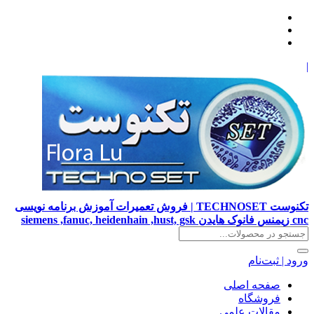
|
تکنوست TECHNOSET | فروش تعمیرات آموزش برنامه نویسی
cnc زیمنس فانوک هایدن siemens ,fanuc, heidenhain ,hust, gsk
ورود | ثبت‌نام
صفحه اصلی
فروشگاه
مقالات علمی