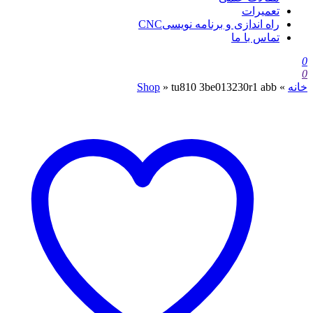
تعمیرات
راه اندازی و برنامه نویسیCNC
تماس با ما
0
0
خانه
»
tu810 3be013230r1 abb
»
Shop