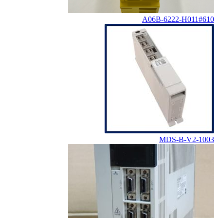
A06B-6222-H011#610
MDS-B-V2-1003