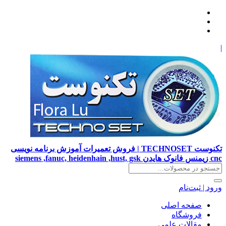
|
تکنوست TECHNOSET | فروش تعمیرات آموزش برنامه نویسی
cnc زیمنس فانوک هایدن siemens ,fanuc, heidenhain ,hust, gsk
ورود | ثبت‌نام
صفحه اصلی
فروشگاه
مقالات علمی