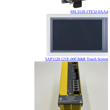
6SL3120-1TE32-0AA4
5AP1120.121E-000 B&R Touch Screen