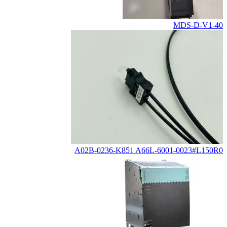
MDS-D-V1-40
A02B-0236-K851 A66L-6001-0023#L150R0