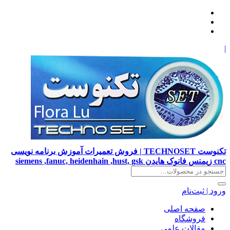
|
تکنوست TECHNOSET | فروش تعمیرات آموزش برنامه نویسی
cnc زیمنس فانوک هایدن siemens ,fanuc, heidenhain ,hust, gsk
ورود | ثبت‌نام
صفحه اصلی
فروشگاه
مقالات علمی