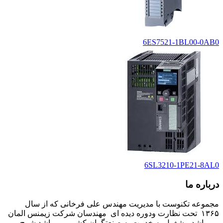
6ES7521-1BL00-0AB0
6SL3210-1PE21-8AL0
درباره ما
مجموعه تکنوست با مدیریت مهندس علی فرخانی که از سال
۱۳۶۵ تحت نظارت ودوره دیده ای مهندسان شرکت زیمنس المان
می باشد مشغول به خدمت به صنعتگران کشور می باشد شرح