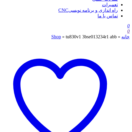
تعمیرات
راه اندازی و برنامه نویسیCNC
تماس با ما
0
0
خانه
»
tu830v1 3bse013234r1 abb
»
Shop