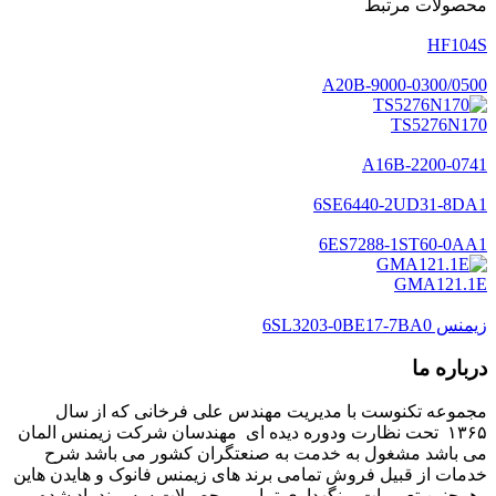
محصولات مرتبط
HF104S
A20B-9000-0300/0500
TS5276N170
A16B-2200-0741
6SE6440-2UD31-8DA1
6ES7288-1ST60-0AA1
GMA121.1E
زیمنس 6SL3203-0BE17-7BA0
درباره ما
مجموعه تکنوست با مدیریت مهندس علی فرخانی که از سال
۱۳۶۵ تحت نظارت ودوره دیده ای مهندسان شرکت زیمنس المان
می باشد مشغول به خدمت به صنعتگران کشور می باشد شرح
خدمات از قبیل فروش تمامی برند های زیمنس فانوک و هایدن هاین
وهمچنین تعمیرات و نگهداری تمامی محصولات سه برند یاد شده و