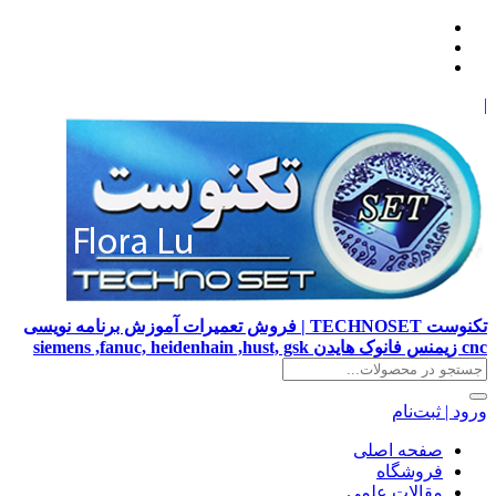
|
تکنوست TECHNOSET | فروش تعمیرات آموزش برنامه نویسی
cnc زیمنس فانوک هایدن siemens ,fanuc, heidenhain ,hust, gsk
ورود | ثبت‌نام
صفحه اصلی
فروشگاه
مقالات علمی