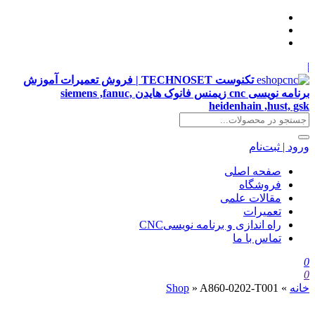
|
تکنوست TECHNOSET | فروش تعمیرات آموزش
برنامه نویسی cnc زیمنس فانوک هایدن siemens ,fanuc,
heidenhain ,hust, gsk
ورود | ثبت‌نام
صفحه اصلی
فروشگاه
مقالات علمی
تعمیرات
راه اندازی و برنامه نویسیCNC
تماس با ما
0
0
خانه
»
A860-0202-T001
»
Shop