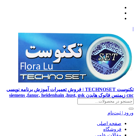
|
تکنوست TECHNOSET | فروش تعمیرات آموزش برنامه نویسی
cnc زیمنس فانوک هایدن siemens ,fanuc, heidenhain ,hust, gsk
ورود | ثبت‌نام
صفحه اصلی
فروشگاه
مقالات علمی