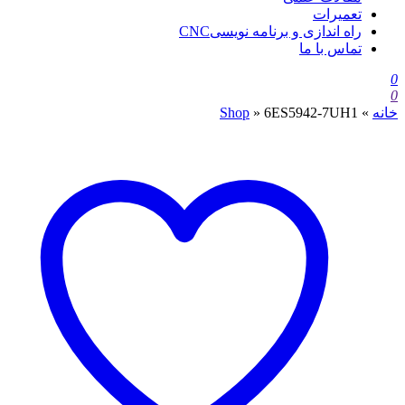
تعمیرات
راه اندازی و برنامه نویسیCNC
تماس با ما
0
0
خانه
»
6ES5942-7UH1
»
Shop