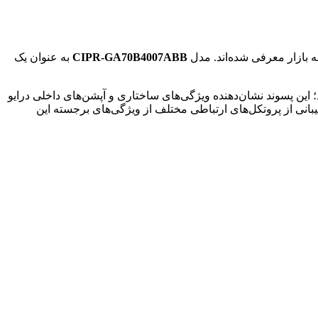
ه بازار معرفی شده‌اند. مدل
CIPR-GA70B4007ABB
به عنوان یک
ید با برند تجهیزات صنعتی ABB اشتباه گرفته شود؛ این پسوند نشان‌دهنده ویژگی‌های ساختاری و آپشن‌های داخلی درایو
سکاوا است. طراحی فشرده، قابلیت برنامه‌ریزی آسان، امنیت بالا (دارای فانکشن‌های ایمنی داخلی نظیر STO) و پشتیبانی از پروتکل‌های ارتباطی مختلف از ویژگی‌های برجسته این