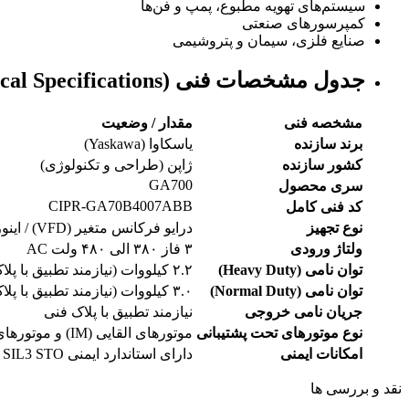
سیستم‌های تهویه مطبوع، پمپ و فن‌ها
کمپرسورهای صنعتی
صنایع فلزی، سیمان و پتروشیمی
جدول مشخصات فنی (Technical Specifications)
مشخصه فنی
مقدار / وضعیت
برند سازنده
یاسکاوا (Yaskawa)
کشور سازنده
ژاپن (طراحی و تکنولوژی)
GA700
سری محصول
CIPR-GA70B4007ABB
کد فنی کامل
نوع تجهیز
درایو فرکانس متغیر (VFD) / اینورتر AC
ولتاژ ورودی
۳ فاز ۳۸۰ الی ۴۸۰ ولت AC
توان نامی (Heavy Duty)
۲.۲ کیلووات (نیازمند تطبیق با پلاک فنی)
توان نامی (Normal Duty)
۳.۰ کیلووات (نیازمند تطبیق با پلاک فنی)
جریان نامی خروجی
نیازمند تطبیق با پلاک فنی
نوع موتورهای تحت پشتیبانی
موتورهای القایی (IM) و موتورهای سنکرون آهنربای دائم (PM)
امکانات ایمنی
دارای استاندارد ایمنی SIL3 STO
نقد و بررسی ها