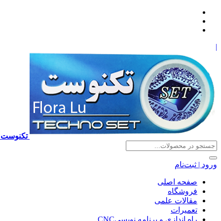
|
تکنوست TECHNOSET | فروش تعمیرات آموزش برنامه نویسی cnc زیمنس فانوک هایدن ns ,fanuc, heidenhain ,hust, gsk
ورود | ثبت‌نام
صفحه اصلی
فروشگاه
مقالات علمی
تعمیرات
راه اندازی و برنامه نویسیCNC