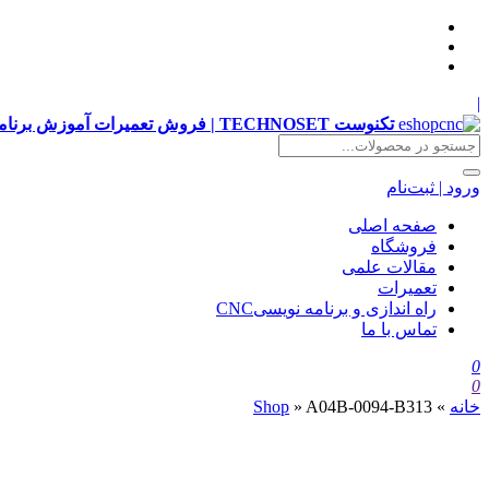
|
تکنوست TECHNOSET | فروش تعمیرات آموزش برنامه نویسی cnc زیمنس فانوک هایدن siemens ,fanuc, heidenhain ,hust, gsk
ورود | ثبت‌نام
صفحه اصلی
فروشگاه
مقالات علمی
تعمیرات
راه اندازی و برنامه نویسیCNC
تماس با ما
0
0
خانه
»
A04B-0094-B313
»
Shop