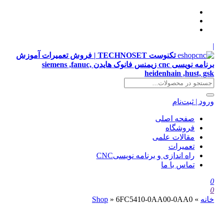
|
تکنوست TECHNOSET | فروش تعمیرات آموزش
برنامه نویسی cnc زیمنس فانوک هایدن siemens ,fanuc,
heidenhain ,hust, gsk
ورود | ثبت‌نام
صفحه اصلی
فروشگاه
مقالات علمی
تعمیرات
راه اندازی و برنامه نویسیCNC
تماس با ما
0
0
خانه
»
6FC5410-0AA00-0AA0
»
Shop