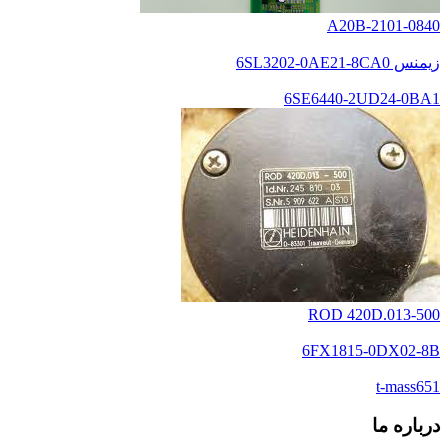
A20B-2101-0840
زیمنس 6SL3202-0AE21-8CA0
6SE6440-2UD24-0BA1
ROD 420D.013-500
6FX1815-0DX02-8B
t-mass651
درباره ما