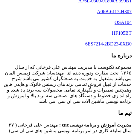
A76L-0300-0189#A 999B1
A06B-6117-H307
OSA104
HF105BT
6ES7214-2BD23-0XB0
درباره ما
مجموعه تکنوست با مدیریت مهندس علی فرخانی که از سال
۱۳۶۵ تحت نظارت ودوره دیده ای مهندسان شرکت زیمنس المان
می باشد مشغول به خدمت به صنعتگران کشور می باشد شرح
خدمات از قبیل فروش تمامی برند های زیمنس فانوک و هایدن هاین
وهمچنین تعمیرات و نگهداری تمامی محصولات سه برند یاد شده و
راه اندازی خطوط و دستگاه های صنعتی سه برند بالا و آموزش و
برنامه نویسی ماشین الات سی ان سی می باشد.
تیم ما
مدیریت آموزش و برنامه نویسی cnc :
مهندس علی فرخانی ( ۳۷
سال سابقه کاری در امر برنامه نویسی ماشین های سی ان سی)