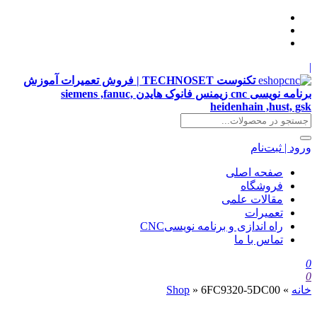
|
تکنوست TECHNOSET | فروش تعمیرات آموزش
برنامه نویسی cnc زیمنس فانوک هایدن siemens ,fanuc,
heidenhain ,hust, gsk
ورود | ثبت‌نام
صفحه اصلی
فروشگاه
مقالات علمی
تعمیرات
راه اندازی و برنامه نویسیCNC
تماس با ما
0
0
خانه
»
6FC9320-5DC00
»
Shop