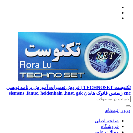
|
تکنوست TECHNOSET | فروش تعمیرات آموزش برنامه نویسی
cnc زیمنس فانوک هایدن siemens ,fanuc, heidenhain ,hust, gsk
ورود | ثبت‌نام
صفحه اصلی
فروشگاه
مقالات علمی