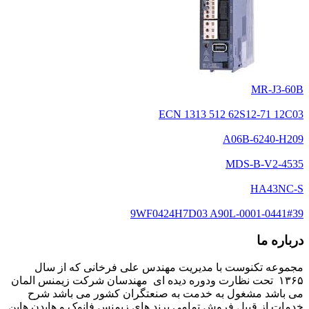
MR-J3-60B
ECN 1313 512 62S12-71 12C03
A06B-6240-H209
MDS-B-V2-4535
HA43NC-S
9WF0424H7D03 A90L-0001-0441#39
درباره ما
مجموعه تکنوست با مدیریت مهندس علی فرخانی که از سال
۱۳۶۵ تحت نظارت ودوره دیده ای مهندسان شرکت زیمنس المان
می باشد مشغول به خدمت به صنعتگران کشور می باشد شرح
خدمات از قبیل فروش تمامی برند های زیمنس فانوک و هایدن هاین