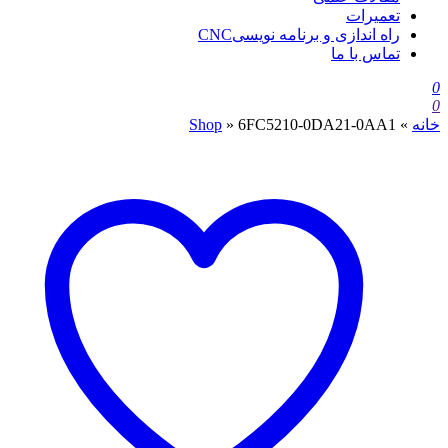
تعمیرات
راه اندازی و برنامه نویسیCNC
تماس با ما
0
0
خانه
»
6FC5210-0DA21-0AA1
»
Shop