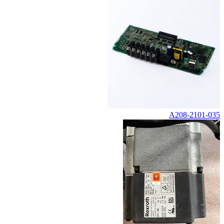
A208-2101-035