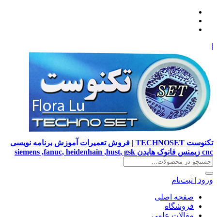
|
تکنوست TECHNOSET | فروش تعمیرات آموزش برنامه نویسی
cnc زیمنس فانوک هایدن siemens ,fanuc, heidenhain ,hust, gsk
ورود | ثبت‌نام
صفحه اصلی
فروشگاه
مقالات علمی