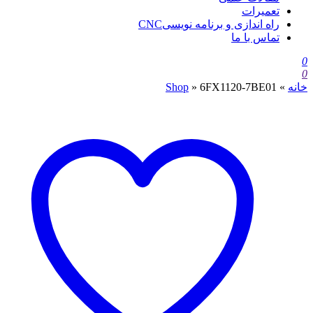
تعمیرات
راه اندازی و برنامه نویسیCNC
تماس با ما
0
0
خانه
»
6FX1120-7BE01
»
Shop