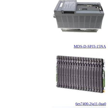
MDS-D-SPJ3-15NA
6es7400-2ja11-0aa0