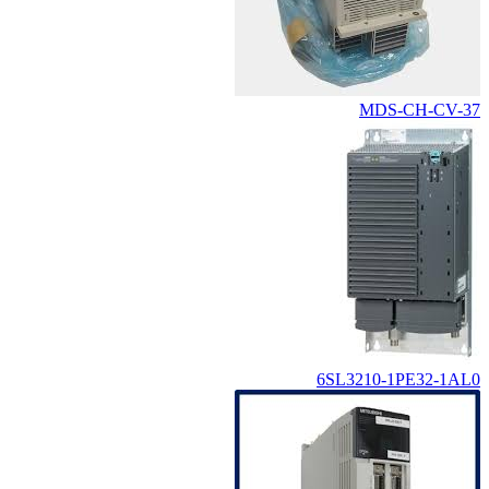
MDS-CH-CV-37
6SL3210-1PE32-1AL0