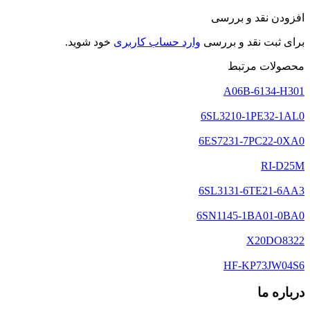
افزودن نقد و بررسی
برای ثبت نقد و بررسی
وارد حساب کاربری
خود شوید.
محصولات مرتبط
A06B-6134-H301
6SL3210-1PE32-1AL0
6ES7231-7PC22-0XA0
RI-D25M
6SL3131-6TE21-6AA3
6SN1145-1BA01-0BA0
X20DO8322
HF-KP73JW04S6
درباره ما