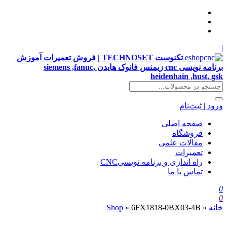
|
تکنوست TECHNOSET | فروش تعمیرات آموزش
برنامه نویسی cnc زیمنس فانوک هایدن siemens ,fanuc,
heidenhain ,hust, gsk
ورود | ثبت‌نام
صفحه اصلی
فروشگاه
مقالات علمی
تعمیرات
راه اندازی و برنامه نویسیCNC
تماس با ما
0
0
خانه
»
6FX1818-0BX03-4B
»
Shop