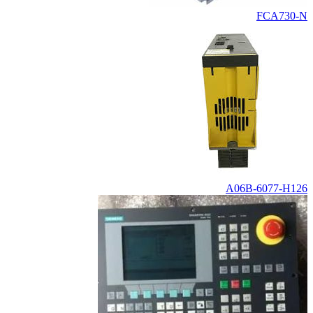
FCA730-N
A06B-6077-H126