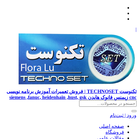
|
تکنوست TECHNOSET | فروش تعمیرات آموزش برنامه نویسی
cnc زیمنس فانوک هایدن siemens ,fanuc, heidenhain ,hust, gsk
ورود | ثبت‌نام
صفحه اصلی
فروشگاه
مقالات علمی