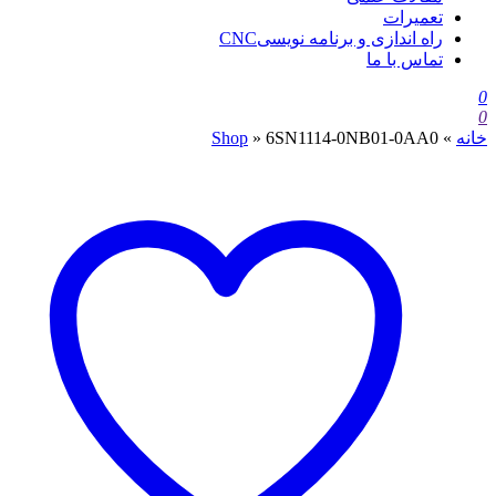
تعمیرات
راه اندازی و برنامه نویسیCNC
تماس با ما
0
0
خانه
»
6SN1114-0NB01-0AA0
»
Shop