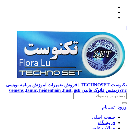
|
تکنوست TECHNOSET | فروش تعمیرات آموزش برنامه نویسی
cnc زیمنس فانوک هایدن siemens ,fanuc, heidenhain ,hust, gsk
ورود | ثبت‌نام
صفحه اصلی
فروشگاه
مقالات علمی