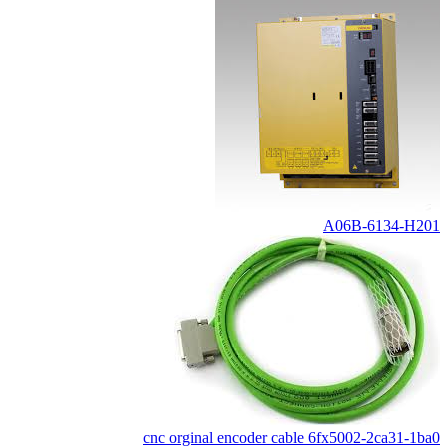
A06B-6134-H201
cnc orginal encoder cable 6fx5002-2ca31-1ba0