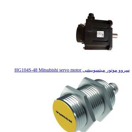
سروو موتور میتسوبیشی HG104S-48 Mitsubishi servo motor