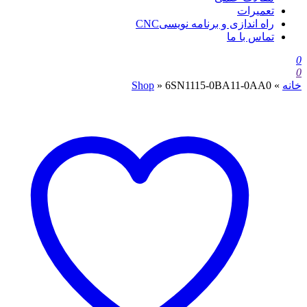
تعمیرات
راه اندازی و برنامه نویسیCNC
تماس با ما
0
0
خانه
»
6SN1115-0BA11-0AA0
»
Shop