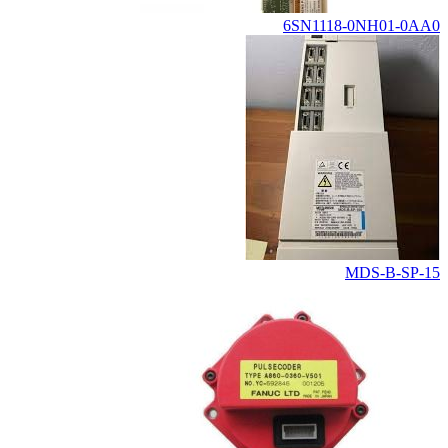
6SN1118-0NH01-0AA0
MDS-B-SP-15