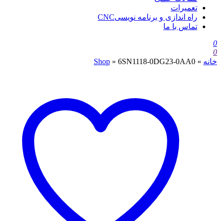
تعمیرات
راه اندازی و برنامه نویسیCNC
تماس با ما
0
0
خانه
»
6SN1118-0DG23-0AA0
»
Shop