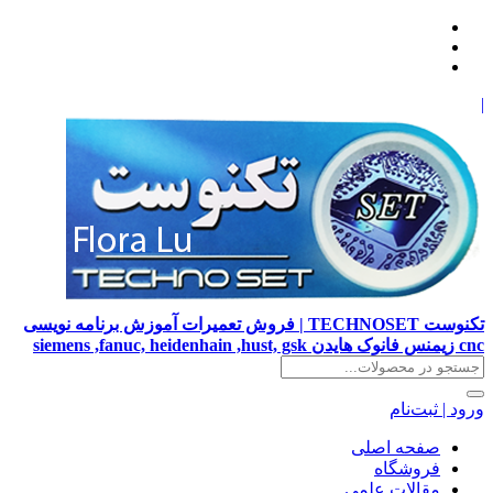
|
تکنوست TECHNOSET | فروش تعمیرات آموزش برنامه نویسی
cnc زیمنس فانوک هایدن siemens ,fanuc, heidenhain ,hust, gsk
ورود | ثبت‌نام
صفحه اصلی
فروشگاه
مقالات علمی