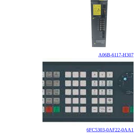
A06B-6117-H307
6FC5303-0AF22-0AA1