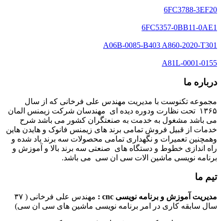
6FC3788-3EF20
6FC5357-0BB11-0AE1
A06B-0085-B403 A860-2020-T301
A81L-0001-0155
درباره ما
مجموعه تکنوست با مدیریت مهندس علی فرخانی که از سال
۱۳۶۵ تحت نظارت ودوره دیده ای مهندسان شرکت زیمنس المان
می باشد مشغول به خدمت به صنعتگران کشور می باشد شرح
خدمات از قبیل فروش تمامی برند های زیمنس فانوک و هایدن هاین
وهمچنین تعمیرات و نگهداری تمامی محصولات سه برند یاد شده و
راه اندازی خطوط و دستگاه های صنعتی سه برند بالا و آموزش و
برنامه نویسی ماشین الات سی ان سی می باشد.
تیم ما
مدیریت آموزش و برنامه نویسی cnc :
مهندس علی فرخانی ( ۳۷
سال سابقه کاری در امر برنامه نویسی ماشین های سی ان سی)