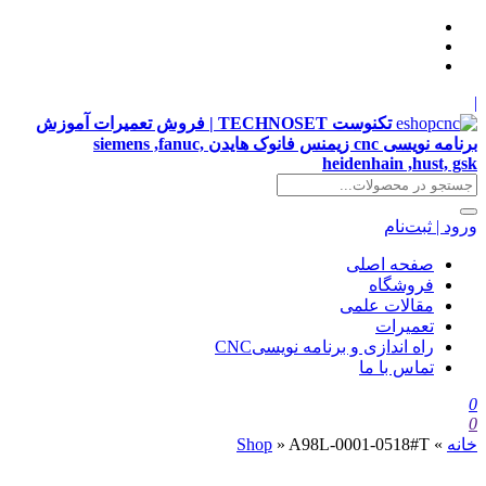
|
تکنوست TECHNOSET | فروش تعمیرات آموزش
برنامه نویسی cnc زیمنس فانوک هایدن siemens ,fanuc,
heidenhain ,hust, gsk
ورود | ثبت‌نام
صفحه اصلی
فروشگاه
مقالات علمی
تعمیرات
راه اندازی و برنامه نویسیCNC
تماس با ما
0
0
خانه
»
A98L-0001-0518#T
»
Shop