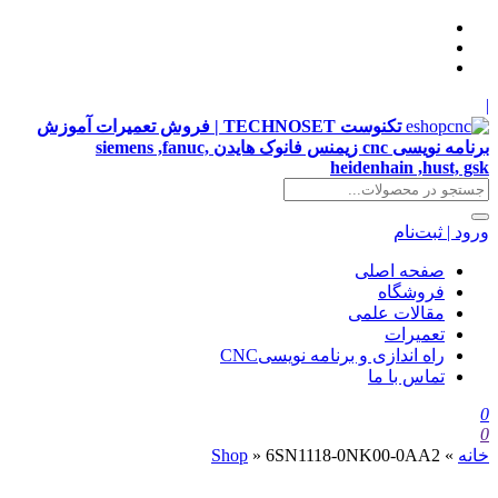
|
تکنوست TECHNOSET | فروش تعمیرات آموزش
برنامه نویسی cnc زیمنس فانوک هایدن siemens ,fanuc,
heidenhain ,hust, gsk
ورود | ثبت‌نام
صفحه اصلی
فروشگاه
مقالات علمی
تعمیرات
راه اندازی و برنامه نویسیCNC
تماس با ما
0
0
خانه
»
6SN1118-0NK00-0AA2
»
Shop