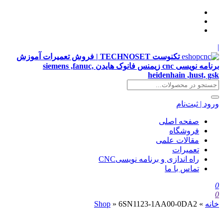
|
تکنوست TECHNOSET | فروش تعمیرات آموزش
برنامه نویسی cnc زیمنس فانوک هایدن siemens ,fanuc,
heidenhain ,hust, gsk
ورود | ثبت‌نام
صفحه اصلی
فروشگاه
مقالات علمی
تعمیرات
راه اندازی و برنامه نویسیCNC
تماس با ما
0
0
خانه
»
6SN1123-1AA00-0DA2
»
Shop