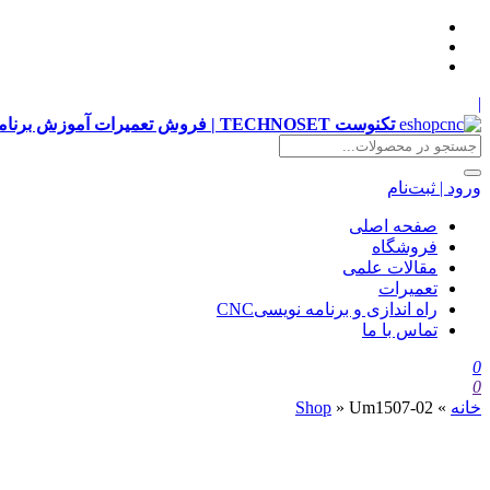
|
تکنوست TECHNOSET | فروش تعمیرات آموزش برنامه نویسی cnc زیمنس فانوک هایدن siemens ,fanuc, heidenhain ,hust, gsk
ورود | ثبت‌نام
صفحه اصلی
فروشگاه
مقالات علمی
تعمیرات
راه اندازی و برنامه نویسیCNC
تماس با ما
0
0
خانه
»
Um1507-02
»
Shop