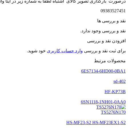
درصورت بارگذاری تصویر کالای اشتباه لطفا به شماره زیر در ایتا وات
09383527451
نقد و بررسی ها
نقد و بررسی وجود ندارد.
افزودن نقد و بررسی
برای ثبت نقد و بررسی
وارد حساب کاربری
خود شوید.
محصولات مرتبط
6ES7134-6HD00-0BA1
sd-402
HF-KP73B
6SN1118-1NH01-0AA0
TS5276N170
HS-MF23-S2 HS-MF23EX1-S2