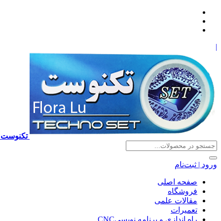
|
تکنوست TECHNOSET | فروش تعمیرات آموزش برنامه نویسی cnc زیمنس فانوک هایدن ns ,fanuc, heidenhain ,hust, gsk
ورود | ثبت‌نام
صفحه اصلی
فروشگاه
مقالات علمی
تعمیرات
راه اندازی و برنامه نویسیCNC