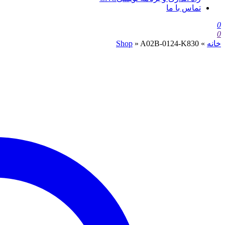
تماس با ما
0
0
خانه
»
A02B-0124-K830
»
Shop