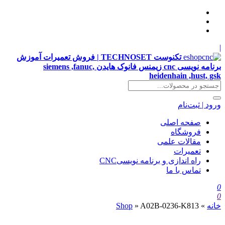
|
تکنوست TECHNOSET | فروش تعمیرات آموزش
برنامه نویسی cnc زیمنس فانوک هایدن siemens ,fanuc,
heidenhain ,hust, gsk
ورود | ثبت‌نام
صفحه اصلی
فروشگاه
مقالات علمی
تعمیرات
راه اندازی و برنامه نویسیCNC
تماس با ما
0
0
خانه
»
A02B-0236-K813
»
Shop