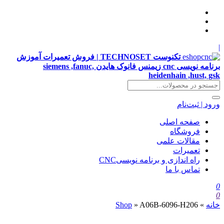
|
تکنوست TECHNOSET | فروش تعمیرات آموزش
برنامه نویسی cnc زیمنس فانوک هایدن siemens ,fanuc,
heidenhain ,hust, gsk
ورود | ثبت‌نام
صفحه اصلی
فروشگاه
مقالات علمی
تعمیرات
راه اندازی و برنامه نویسیCNC
تماس با ما
0
0
خانه
»
A06B-6096-H206
»
Shop