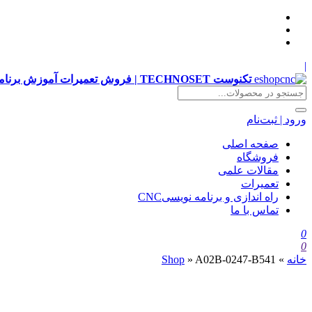
|
تکنوست TECHNOSET | فروش تعمیرات آموزش برنامه نویسی cnc زیمنس فانوک هایدن siemens ,fanuc, heidenhain ,hust, gsk
ورود | ثبت‌نام
صفحه اصلی
فروشگاه
مقالات علمی
تعمیرات
راه اندازی و برنامه نویسیCNC
تماس با ما
0
0
خانه
»
A02B-0247-B541
»
Shop