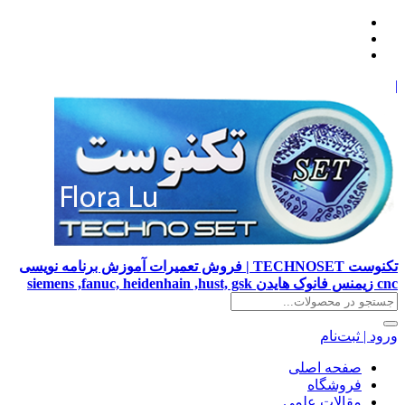
|
تکنوست TECHNOSET | فروش تعمیرات آموزش برنامه نویسی
cnc زیمنس فانوک هایدن siemens ,fanuc, heidenhain ,hust, gsk
ورود | ثبت‌نام
صفحه اصلی
فروشگاه
مقالات علمی