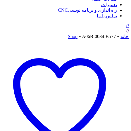
تعمیرات
راه اندازی و برنامه نویسیCNC
تماس با ما
0
0
خانه
»
A06B-0034-B577
»
Shop