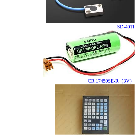
SD-4011
CR 17450SE-R（3V）