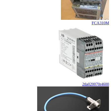
FCA310M
2tla020070r4600