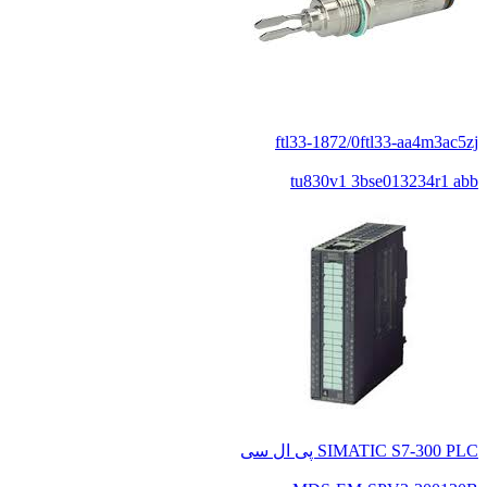
ftl33-1872/0ftl33-aa4m3ac5zj
tu830v1 3bse013234r1 abb
SIMATIC S7-300 PLC پی ال سی