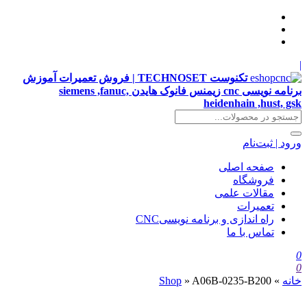
|
تکنوست TECHNOSET | فروش تعمیرات آموزش
برنامه نویسی cnc زیمنس فانوک هایدن siemens ,fanuc,
heidenhain ,hust, gsk
ورود | ثبت‌نام
صفحه اصلی
فروشگاه
مقالات علمی
تعمیرات
راه اندازی و برنامه نویسیCNC
تماس با ما
0
0
خانه
»
A06B-0235-B200
»
Shop