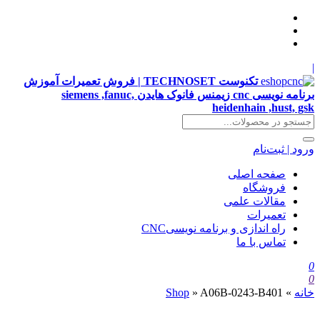
|
تکنوست TECHNOSET | فروش تعمیرات آموزش
برنامه نویسی cnc زیمنس فانوک هایدن siemens ,fanuc,
heidenhain ,hust, gsk
ورود | ثبت‌نام
صفحه اصلی
فروشگاه
مقالات علمی
تعمیرات
راه اندازی و برنامه نویسیCNC
تماس با ما
0
0
خانه
»
A06B-0243-B401
»
Shop