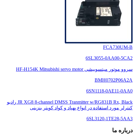
FCA730UM-B
6SL3055-0AA00-5CA2
سروو موتور میتسوبیشی HF-H154K Mitsubishi servo motor
BMH0702P06A2A
6SN1118-0AE11-0AA0
JR XG8 8-channel DMSS Tranmitter w/RG831B Rx, Black رادیو
کنترلر مورد استفاده در انواع پهپاد و کواد کوپتر بنزینی
6SL3120-1TE28-5AA3
درباره ما