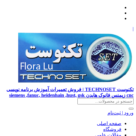
|
تکنوست TECHNOSET | فروش تعمیرات آموزش برنامه نویسی
cnc زیمنس فانوک هایدن siemens ,fanuc, heidenhain ,hust, gsk
ورود | ثبت‌نام
صفحه اصلی
فروشگاه
مقالات علمی