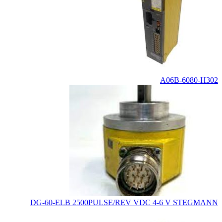
A06B-6080-H302
DG-60-ELB 2500PULSE/REV VDC 4-6 V STEGMANN