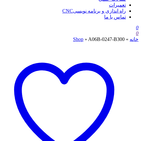
تعمیرات
راه اندازی و برنامه نویسیCNC
تماس با ما
0
0
خانه
»
A06B-0247-B300
»
Shop