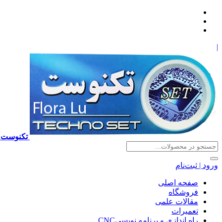
|
تکنوست TECHNOSET | فروش تعمیرات آموزش برنامه نویسی cnc زیمنس فانوک هایدن ns ,fanuc, heidenhain ,hust, gsk
ورود | ثبت‌نام
صفحه اصلی
فروشگاه
مقالات علمی
تعمیرات
راه اندازی و برنامه نویسیCNC