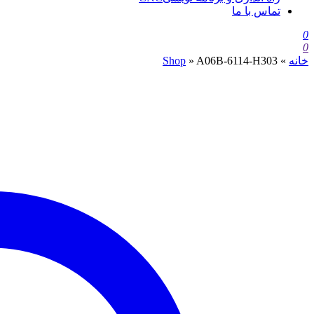
تماس با ما
0
0
خانه
»
A06B-6114-H303
»
Shop