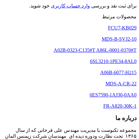
برای ثبت نقد و بررسی
وارد حساب کاربری
خود شوید.
محصولات مرتبط
FCU7-KB029
MDS-B-SVJ2-10
A02B-0323-C135#T A86L-0001-0370#T
6SL3210-1PE34-8AL0
A06B-6077-H215
MDS-A-CR-22
6ES7590-1AJ30-0AA0
FR-A820-30K-1
درباره ما
مجموعه تکنوست با مدیریت مهندس علی فرخانی که از سال
۱۳۶۵ تحت نظارت ودوره دیده ای مهندسان شرکت زیمنس المان