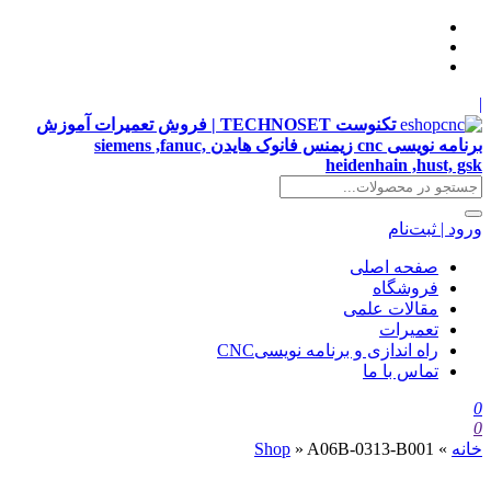
|
تکنوست TECHNOSET | فروش تعمیرات آموزش
برنامه نویسی cnc زیمنس فانوک هایدن siemens ,fanuc,
heidenhain ,hust, gsk
ورود | ثبت‌نام
صفحه اصلی
فروشگاه
مقالات علمی
تعمیرات
راه اندازی و برنامه نویسیCNC
تماس با ما
0
0
خانه
»
A06B-0313-B001
»
Shop