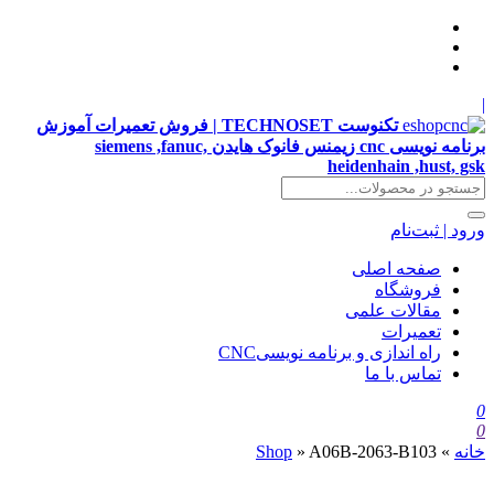
|
تکنوست TECHNOSET | فروش تعمیرات آموزش
برنامه نویسی cnc زیمنس فانوک هایدن siemens ,fanuc,
heidenhain ,hust, gsk
ورود | ثبت‌نام
صفحه اصلی
فروشگاه
مقالات علمی
تعمیرات
راه اندازی و برنامه نویسیCNC
تماس با ما
0
0
خانه
»
A06B-2063-B103
»
Shop