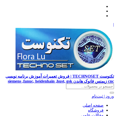
|
تکنوست TECHNOSET | فروش تعمیرات آموزش برنامه نویسی
cnc زیمنس فانوک هایدن siemens ,fanuc, heidenhain ,hust, gsk
ورود | ثبت‌نام
صفحه اصلی
فروشگاه
مقالات علمی