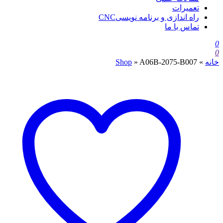
تعمیرات
راه اندازی و برنامه نویسیCNC
تماس با ما
0
0
خانه
»
A06B-2075-B007
»
Shop