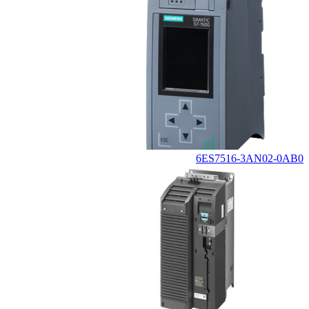
6ES7516-3AN02-0AB0