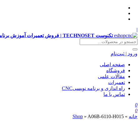
|
تکنوست TECHNOSET | فروش تعمیرات آموزش برنامه نویسی cnc زیمنس فانوک هایدن siemens ,fanuc, heidenhain ,hust, gsk
ورود | ثبت‌نام
صفحه اصلی
فروشگاه
مقالات علمی
تعمیرات
راه اندازی و برنامه نویسیCNC
تماس با ما
0
0
خانه
»
A06B-6110-H015
»
Shop