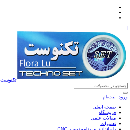
|
تکنوست TECHNOSET | فروش تعمیرات آموزش برنامه نویسی cnc زیمنس فانوک هایدن ns ,fanuc, heidenhain ,hust, gsk
ورود | ثبت‌نام
صفحه اصلی
فروشگاه
مقالات علمی
تعمیرات
راه اندازی و برنامه نویسیCNC