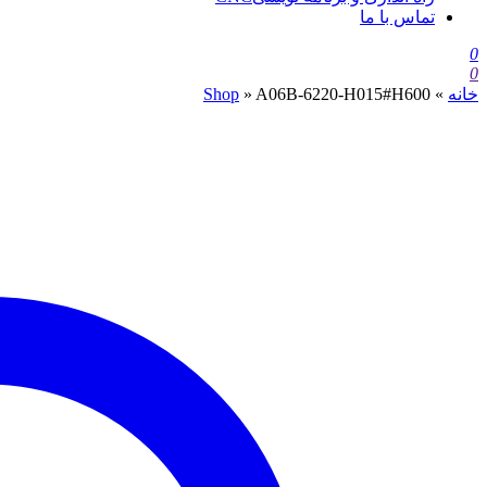
تماس با ما
0
0
خانه
»
A06B-6220-H015#H600
»
Shop