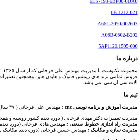
6ES7193-6BP00-0DA0
6B-1212-021
A66L-2050-002603
A06B-0502-B202
5AP1120.1505-000
درباره ما
مج
فروش تمامی برند های زیمنس فانوک و هایدن هاین وهمچنین تعمیرات 
الات سی ان سی می باشد.
تیم ما
مدیریت آموزش و برنامه نویسی cnc :
مهندس علی فرخانی ( ۳۷ سال سابقه کاری در امر برنامه نویسی ماشین های سی ان سی)
مدیریت تعمیرات دکتر مهدی فرخانی ( دوره دیده کشور روسیه و همچن
مدیریت راه اندازی خطوط صنعتی :
مهندس هادی فرخانی (دوره دیده 
مدیریت سازه و مکانیک :
مهندس حسین فرخانی (دوره دیده مکانیک سا