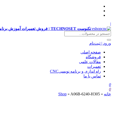
|
تکنوست TECHNOSET | فروش تعمیرات آموزش برنامه نویسی cnc زیمنس فانوک هایدن siemens ,fanuc, heidenhain ,hust, gsk
ورود | ثبت‌نام
صفحه اصلی
فروشگاه
مقالات علمی
تعمیرات
راه اندازی و برنامه نویسیCNC
تماس با ما
0
0
خانه
»
A06B-6240-H305
»
Shop