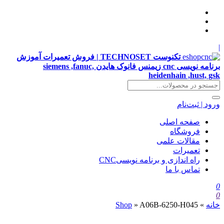
|
تکنوست TECHNOSET | فروش تعمیرات آموزش
برنامه نویسی cnc زیمنس فانوک هایدن siemens ,fanuc,
heidenhain ,hust, gsk
ورود | ثبت‌نام
صفحه اصلی
فروشگاه
مقالات علمی
تعمیرات
راه اندازی و برنامه نویسیCNC
تماس با ما
0
0
خانه
»
A06B-6250-H045
»
Shop