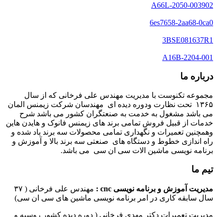
A66L-2050-003902
6es7658-2aa68-0ca0
3BSE081637R1
A16B-2204-001
درباره ما
مجموعه تکنوست با مدیریت مهندس علی فرخانی که از سال
۱۳۶۵ تحت نظارت ودوره دیده ای مهندسان شرکت زیمنس المان
می باشد مشغول به خدمت به صنعتگران کشور می باشد شرح
خدمات از قبیل فروش تمامی برند های زیمنس فانوک و هایدن هاین
وهمچنین تعمیرات و نگهداری تمامی محصولات سه برند یاد شده و
راه اندازی خطوط و دستگاه های صنعتی سه برند بالا و آموزش و
برنامه نویسی ماشین الات سی ان سی می باشد.
تیم ما
مدیریت آموزش و برنامه نویسی cnc :
مهندس علی فرخانی ( ۳۷
سال سابقه کاری در امر برنامه نویسی ماشین های سی ان سی)
مدیریت تعمیرات دکتر مهدی فرخانی ( دوره دیده کشور روسیه و