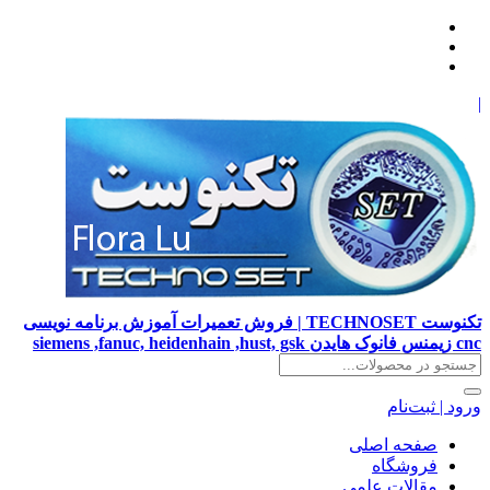
|
تکنوست TECHNOSET | فروش تعمیرات آموزش برنامه نویسی
cnc زیمنس فانوک هایدن siemens ,fanuc, heidenhain ,hust, gsk
ورود | ثبت‌نام
صفحه اصلی
فروشگاه
مقالات علمی