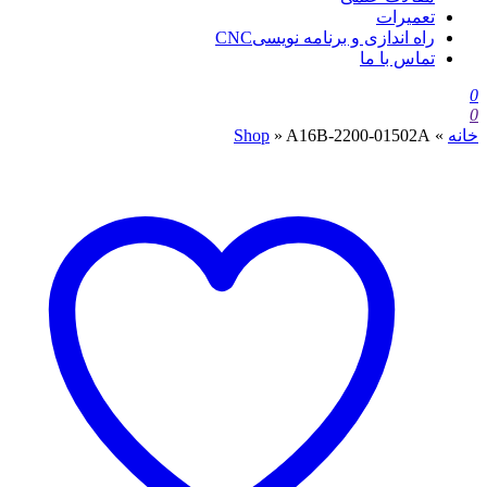
تعمیرات
راه اندازی و برنامه نویسیCNC
تماس با ما
0
0
خانه
»
A16B-2200-01502A
»
Shop