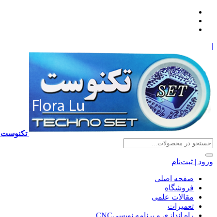
|
تکنوست TECHNOSET | فروش تعمیرات آموزش برنامه نویسی cnc زیمنس فانوک هایدن ns ,fanuc, heidenhain ,hust, gsk
ورود | ثبت‌نام
صفحه اصلی
فروشگاه
مقالات علمی
تعمیرات
راه اندازی و برنامه نویسیCNC