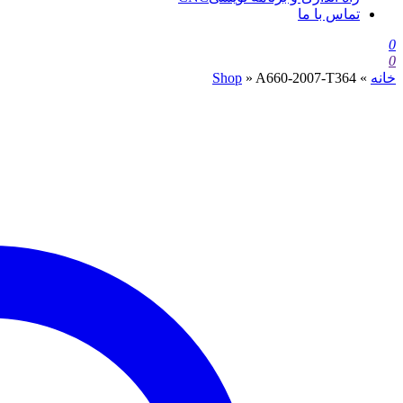
تماس با ما
0
0
خانه
»
A660-2007-T364
»
Shop