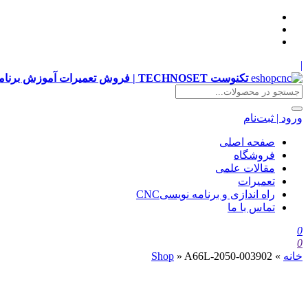
|
تکنوست TECHNOSET | فروش تعمیرات آموزش برنامه نویسی cnc زیمنس فانوک هایدن siemens ,fanuc, heidenhain ,hust, gsk
ورود | ثبت‌نام
صفحه اصلی
فروشگاه
مقالات علمی
تعمیرات
راه اندازی و برنامه نویسیCNC
تماس با ما
0
0
خانه
»
A66L-2050-003902
»
Shop