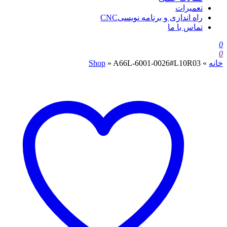
تعمیرات
راه اندازی و برنامه نویسیCNC
تماس با ما
0
0
خانه
»
A66L-6001-0026#L10R03
»
Shop