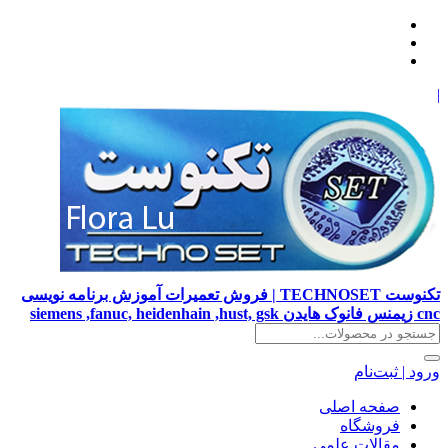
|
تکنوست TECHNOSET | فروش تعمیرات آموزش برنامه نویسی
cnc زیمنس فانوک هایدن siemens ,fanuc, heidenhain ,hust, gsk
ورود | ثبت‌نام
صفحه اصلی
فروشگاه
مقالات علمی