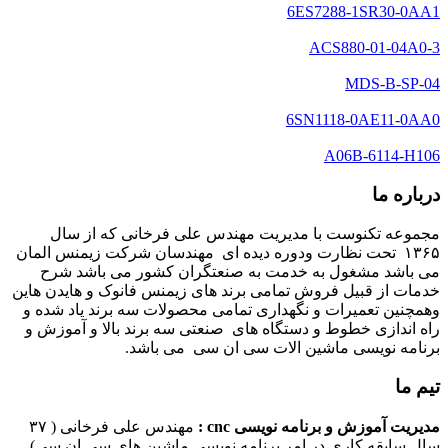
6ES7288-1SR30-0AA1
ACS880-01-04A0-3
MDS-B-SP-04
6SN1118-0AE11-0AA0
A06B-6114-H106
درباره ما
مجموعه تکنوست با مدیریت مهندس علی فرخانی که از سال
۱۳۶۵ تحت نظارت ودوره دیده ای مهندسان شرکت زیمنس المان
می باشد مشغول به خدمت به صنعتگران کشور می باشد شرح
خدمات از قبیل فروش تمامی برند های زیمنس فانوک و هایدن هاین
وهمچنین تعمیرات و نگهداری تمامی محصولات سه برند یاد شده و
راه اندازی خطوط و دستگاه های صنعتی سه برند بالا و آموزش و
برنامه نویسی ماشین الات سی ان سی می باشد.
تیم ما
مدیریت آموزش و برنامه نویسی cnc :
مهندس علی فرخانی ( ۳۷
سال سابقه کاری در امر برنامه نویسی ماشین های سی ان سی)