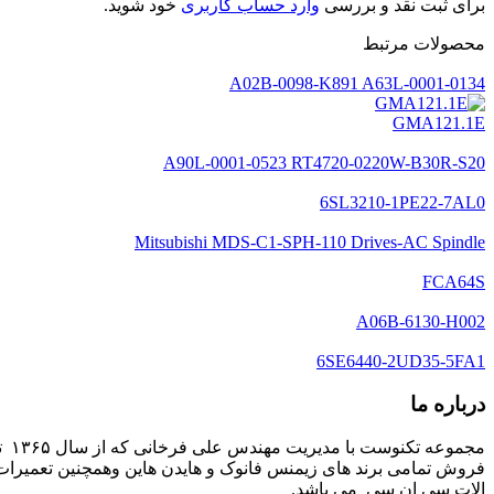
برای ثبت نقد و بررسی
وارد حساب کاربری
خود شوید.
محصولات مرتبط
A02B-0098-K891 A63L-0001-0134
GMA121.1E
A90L-0001-0523 RT4720-0220W-B30R-S20
6SL3210-1PE22-7AL0
Mitsubishi MDS-C1-SPH-110 Drives-AC Spindle
FCA64S
A06B-6130-H002
6SE6440-2UD35-5FA1
درباره ما
مج
فروش تمامی برند های زیمنس فانوک و هایدن هاین وهمچنین تعمیرات 
الات سی ان سی می باشد.