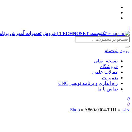
|
تکنوست TECHNOSET | فروش تعمیرات آموزش برنامه نویسی cnc زیمنس فانوک هایدن siemens ,fanuc, heidenhain ,hust, gsk
ورود | ثبت‌نام
صفحه اصلی
فروشگاه
مقالات علمی
تعمیرات
راه اندازی و برنامه نویسیCNC
تماس با ما
0
0
خانه
»
A860-0304-T111
»
Shop