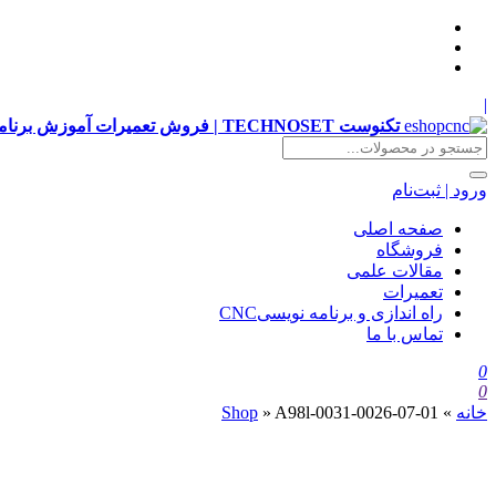
|
تکنوست TECHNOSET | فروش تعمیرات آموزش برنامه نویسی cnc زیمنس فانوک هایدن siemens ,fanuc, heidenhain ,hust, gsk
ورود | ثبت‌نام
صفحه اصلی
فروشگاه
مقالات علمی
تعمیرات
راه اندازی و برنامه نویسیCNC
تماس با ما
0
0
خانه
»
A98l-0031-0026-07-01
»
Shop