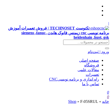
|
تکنوست TECHNOSET | فروش تعمیرات آموزش
برنامه نویسی cnc زیمنس فانوک هایدن siemens ,fanuc,
heidenhain ,hust, gsk
ورود | ثبت‌نام
صفحه اصلی
فروشگاه
مقالات علمی
تعمیرات
راه اندازی و برنامه نویسیCNC
تماس با ما
0
0
خانه
»
F-05SRUL
»
Shop