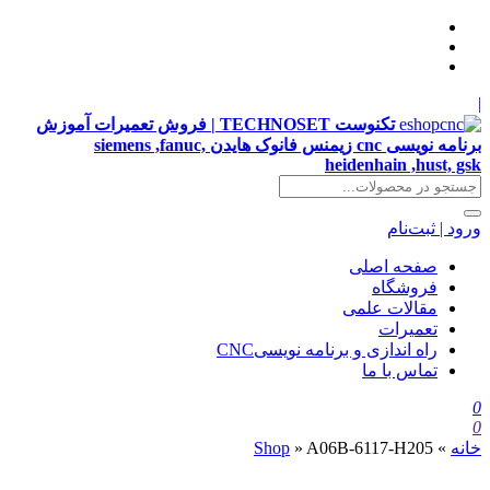
|
تکنوست TECHNOSET | فروش تعمیرات آموزش
برنامه نویسی cnc زیمنس فانوک هایدن siemens ,fanuc,
heidenhain ,hust, gsk
ورود | ثبت‌نام
صفحه اصلی
فروشگاه
مقالات علمی
تعمیرات
راه اندازی و برنامه نویسیCNC
تماس با ما
0
0
خانه
»
A06B-6117-H205
»
Shop