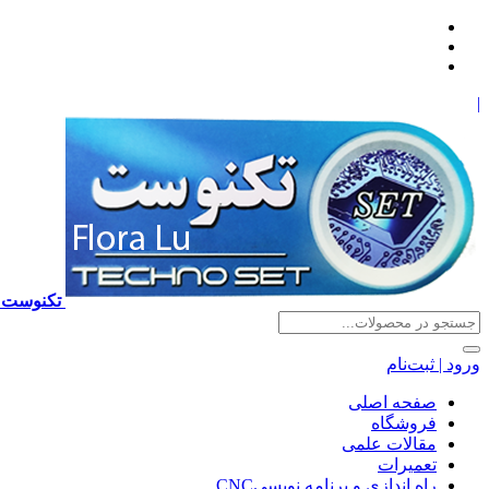
|
تکنوست TECHNOSET | فروش تعمیرات آموزش برنامه نویسی cnc زیمنس فانوک هایدن ns ,fanuc, heidenhain ,hust, gsk
ورود | ثبت‌نام
صفحه اصلی
فروشگاه
مقالات علمی
تعمیرات
راه اندازی و برنامه نویسیCNC