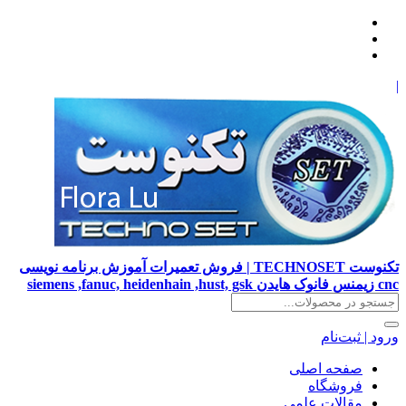
|
تکنوست TECHNOSET | فروش تعمیرات آموزش برنامه نویسی
cnc زیمنس فانوک هایدن siemens ,fanuc, heidenhain ,hust, gsk
ورود | ثبت‌نام
صفحه اصلی
فروشگاه
مقالات علمی