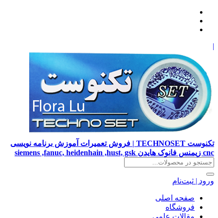
|
تکنوست TECHNOSET | فروش تعمیرات آموزش برنامه نویسی
cnc زیمنس فانوک هایدن siemens ,fanuc, heidenhain ,hust, gsk
ورود | ثبت‌نام
صفحه اصلی
فروشگاه
مقالات علمی