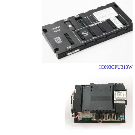
IC693CPU313W