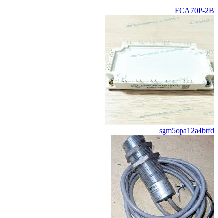
FCA70P-2B
sgm5opa12a4btfd