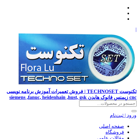
|
تکنوست TECHNOSET | فروش تعمیرات آموزش برنامه نویسی
cnc زیمنس فانوک هایدن siemens ,fanuc, heidenhain ,hust, gsk
ورود | ثبت‌نام
صفحه اصلی
فروشگاه
مقالات علمی