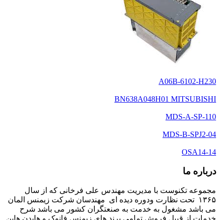
A06B-6102-H230
BN638A048H01 MITSUBISHI
MDS-A-SP-110
MDS-B-SPJ2-04
OSA14-14
درباره ما
مجموعه تکنوست با مدیریت مهندس علی فرخانی که از سال
۱۳۶۵ تحت نظارت ودوره دیده ای مهندسان شرکت زیمنس المان
می باشد مشغول به خدمت به صنعتگران کشور می باشد شرح
خدمات از قبیل فروش تمامی برند های زیمنس فانوک و هایدن هاین