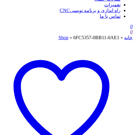
تعمیرات
راه اندازی و برنامه نویسیCNC
تماس با ما
0
0
خانه
»
6FC5357-0BB11-0AE1
»
Shop