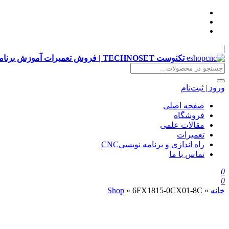
|
تکنوست TECHNOSET | فروش تعمیرات آموزش برنامه نویسی cnc زیمنس فانوک هایدن siemens ,fanuc, heidenhain ,hust, gsk
ورود | ثبت‌نام
صفحه اصلی
فروشگاه
مقالات علمی
تعمیرات
راه اندازی و برنامه نویسیCNC
تماس با ما
0
0
خانه
»
6FX1815-0CX01-8C
»
Shop