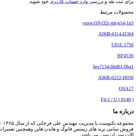
برای ثبت نقد و بررسی
وارد حساب کاربری
خود شوید.
محصولات مرتبط
vuvg-l18-t32c-mt-g14-1p3
A06B-6114-H304
1756-L81E
HF453S
6es7134-6hd01-0ba1
A06B-6222-H030
OSA17
F4-1 / U ( 6140 )
درباره ما
مج
فروش تمامی برند های زیمنس فانوک و هایدن هاین وهمچنین تعمیرات 
الات سی ان سی می باشد.